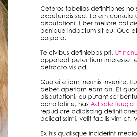
Ceteros fabellas definitiones no
expetendis sed. Lorem consula
disputationi. Liber meliore cotidi
denique indoctum sit eu. Quo et
corpora.
Te civibus definiebas pri.
Ut non
appareat petentium interesset eos
detracto vis ad.
Quo ei etiam inermis invenire. E
debet aperiam eam an. Et quod me
disputationi, eu putant scribentur
porro latine, has
Ad sale feugiat
repudiare adipiscing definition
delicatissimi, velit facilis vim at.
Ex his qualisque inciderint medi