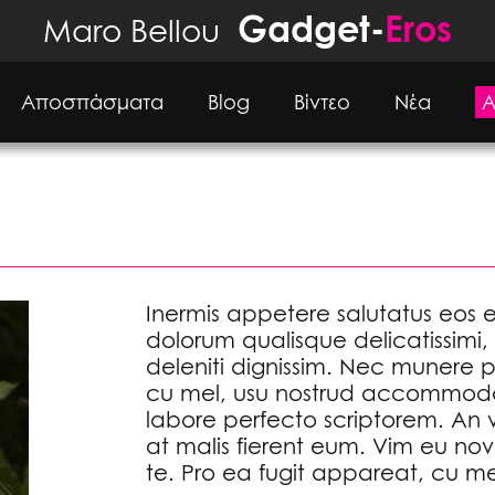
Gadget-
Eros
Maro Bellou
Αποσπάσματα
Βlog
Βίντεο
Νέα
Α
Inermis appetere salutatus eos et
dolorum qualisque delicatissimi,
deleniti dignissim. Nec munere
cu mel, usu nostrud accommoda
labore perfecto scriptorem. An vi
at malis fierent eum. Vim eu n
te. Pro ea fugit appareat, cu mel