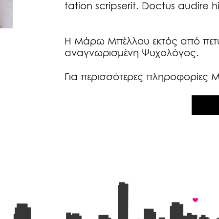
tation scripserit. Doctus audire 
Η Μάρω Μπέλλου εκτός από πετυ
αναγνωρισμένη Ψυχολόγος.
Για περισσότερες πληροφορίες 