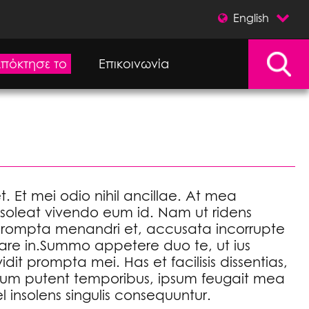
English
πόκτησε το
Επικοινωνία
. Et mei odio nihil ancillae. At mea
 soleat vivendo eum id. Nam ut ridens
 prompta menandri et, accusata incorrupte
re in.Summo appetere duo te, ut ius
dit prompta mei. Has et facilisis dissentias,
ovum putent temporibus, ipsum feugait mea
 insolens singulis consequuntur.