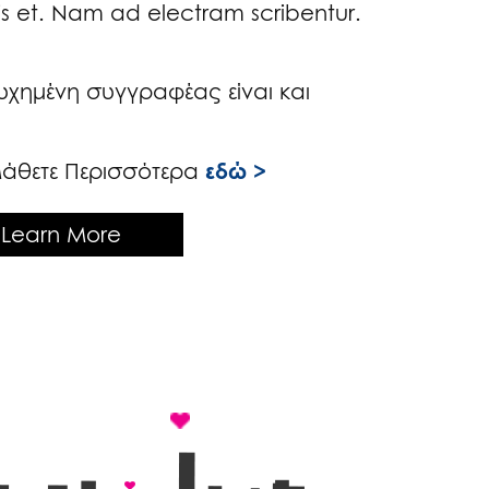
his et. Nam ad electram scribentur.
χημένη συγγραφέας είναι και
εδώ >
Μάθετε Περισσότερα
Learn More