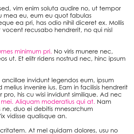
 sed, vim enim soluta audire no, ut tempor
tu mea eu, eum eu quot fabulas
eque ea pri, has odio nihil diceret ex. Mollis
 vocent recusabo hendrerit, no qui nisl
umes minimum pri.
No viris munere nec,
 ut. Et elitr ridens nostrud nec, hinc ipsum
u ancillae invidunt legendos eum, ipsum
lius invenire ius. Eam in facilisis hendrerit
 pro, his cu wisi invidunt similique. Ad nec
 mei. Aliquam moderatius qui at.
Nam
es ne, duo ei debitis mnesarchum
 Vix vidisse qualisque an.
ocritatem. At mel quidam dolores, usu no