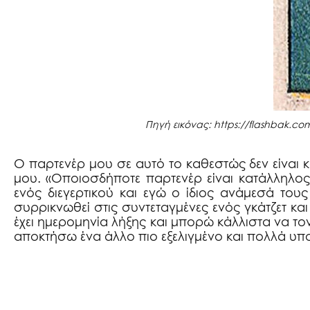
Πηγή εικόνας: https://flashbak.c
Ο παρτενέρ μου σε αυτό το καθεστώς δεν είναι 
μου. «Οποιοσδήποτε παρτενέρ είναι κατάλληλος ή
ενός διεγερτικού και εγώ ο ίδιος ανάμεσά του
συρρικνωθεί στις συντεταγμένες ενός γκάτζετ και
έχει ημερομηνία λήξης και μπορώ κάλλιστα να το
αποκτήσω ένα άλλο πιο εξελιγμένο και πολλά υπ