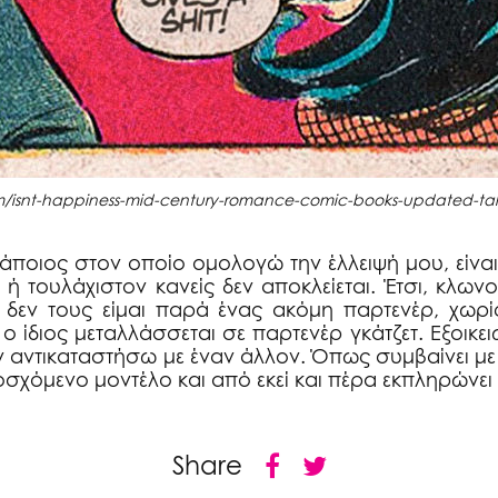
om/isnt-happiness-mid-century-romance-comic-books-updated-tale
κάποιος στον οποίο ομολογώ την έλλειψή μου, είνα
 τουλάχιστον κανείς δεν αποκλείεται. Έτσι, κλωνοπ
ς δεν τους είμαι παρά ένας ακόμη παρτενέρ, χωρ
 ο ίδιος μεταλλάσσεται σε παρτενέρ γκάτζετ. Εξοικει
ν αντικαταστήσω με έναν άλλον. Όπως συμβαίνει με 
οσχόμενο μοντέλο και από εκεί και πέρα εκπληρώνε
Share