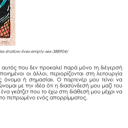
s-shallow-lives-empty-sex-388904/
ι αυτός που δεν προκαλεί παρά μόνο τη διέγερσή
οιημένοι οι άλλοι, περιορίζονται στη λειτουργία
ίς όνομα ή σημασία». Ο παρτενέρ μου τείνει να
ώνομαι με την ιδέα ότι η διασύνδεσή μου μαζί του
ένα γκάτζετ που το έχω στη διάθεσή μου μέχρι να
ι το πεπρωμένο ενός απορρίμματος.