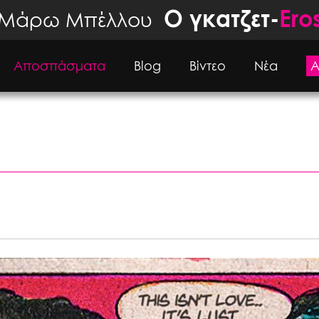
Ο γκατζετ-
Ero
Μάρω Μπέλλου
Αποσπάσματα
Βlog
Βίντεο
Νέα
Α